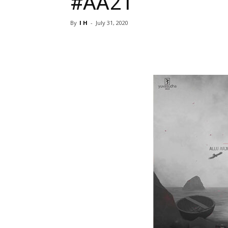
#AA21
By
I H
-
July 31, 2020