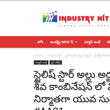
IndustryHit.Com
హోం
ఇండస్ట్రీ NEW స్
న్యూస్ టుడే
కలె
Home
న్యూస్ టుడే
స్టైలిష్ స్టార్ అల్లు అర్జున్ – డైరెక్టర్ క
న్యూస్ టుడే
ప్రెస్ నోట్స్
స్టైలిష్ స్టార్ అల్లు అ
శివ కాంబినేషన్ లో మ
నిర్మాతగా యువ సుధ ఆ