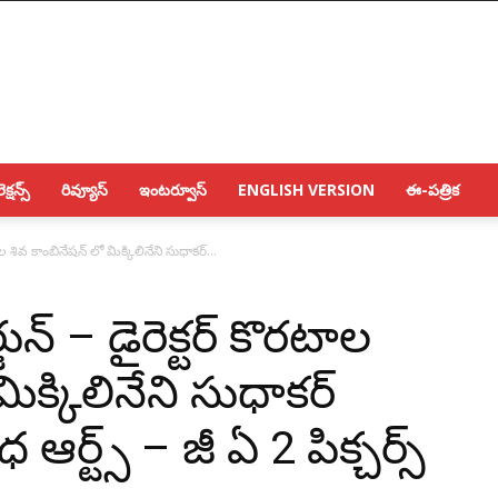
క్షన్స్
రివ్యూస్
ఇంటర్వూస్
ENGLISH VERSION
ఈ-పత్రిక
ొరటాల శివ కాంబినేషన్ లో మిక్కిలినేని సుధాకర్...
ర్జున్ – డైరెక్టర్ కొరటాల
ిక్కిలినేని సుధాకర్
ర్ట్స్ – జీ ఏ 2 పిక్చర్స్