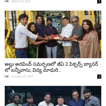
I H
-
March 14, 2022
0
అల్లు అరవింద్ సమర్పణలో జీఏ 2 పిక్చర్స్ బ్యానర్
లో బ‌న్నీవాసు, విద్య మాధురి...
I H
-
October 31, 2021
0