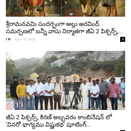
శ్రీరామనవమి సందర్భంగా అల్లు అరవింద్
సమర్పణలో బ‌న్నీ వాసు నిర్మాత‌గా జీఏ 2 పిక్చ‌ర్స్,...
I H
-
April 10, 2022
0
జీఏ 2 పిక్చ‌ర్స్, కిరణ్ అబ్బవరం కాంబినేషన్ లో
‘వినరో భాగ్యము విష్ణుకథ’ షూటింగ్...