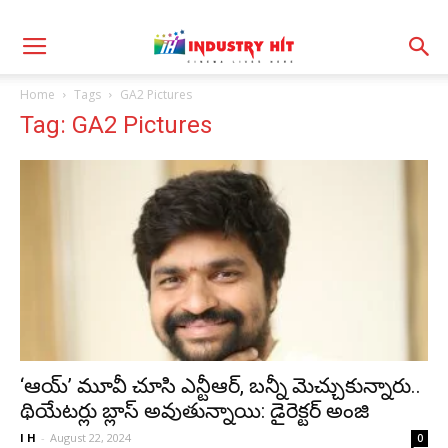
Home
Tags
GA2 Pictures
Tag: GA2 Pictures
‘ఆయ్‌’ మూవీ చూసి ఎన్టీఆర్, బన్నీ మెచ్చుకున్నారు..
థియేటర్లు బ్లాస్ అవుతున్నాయి: డైరెక్టర్ అంజి
I H
-
August 22, 2024
0