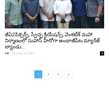
జీఏ2పిక్చ‌ర్స్, స్వేచ్ఛ క్రియేష‌న్స్, వెంక‌టేశ్ మ‌హా
నిర్మాణంలో సుహాస్ హీరోగా అంబాజీపేట మ్యారేజ్
బ్యాండు...
I H
-
October 16, 2021
0
1
2
3