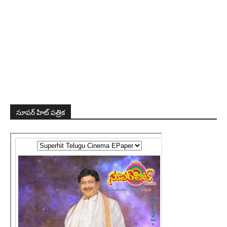
సూపర్ హిట్ పత్రిక