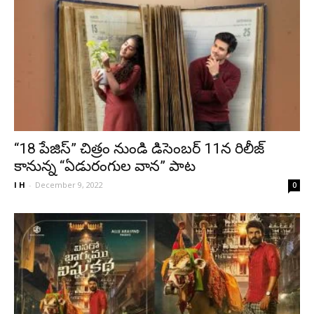
“18 పేజిస్” చిత్రం నుండి డిసెంబర్ 11న రిలీజ్
కానున్న “ఏడురంగుల వాన” పాట
I H
-
December 9, 2022
0