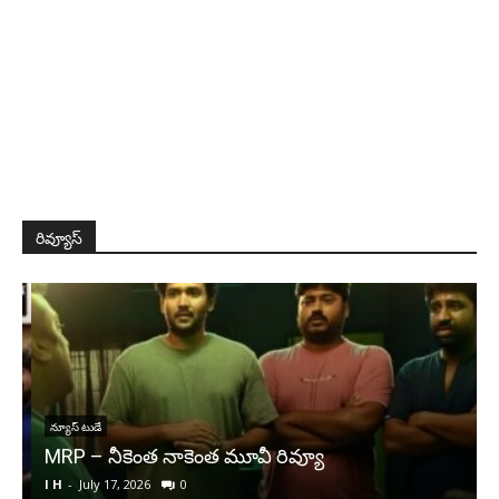
రివ్యూస్
న్యూస్ టుడే
MRP – నీకెంత నాకెంత మూవీ రివ్యూ
‘
I H
-
July 17, 2026
0
I