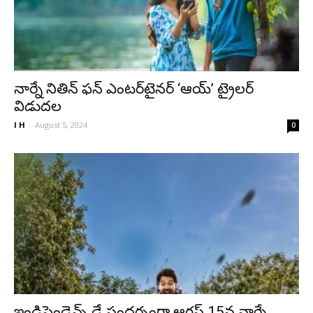
నార్నే నితిన్ ఫన్ ఎంటర్‌టైనర్ ‘ఆయ్’ ట్రైలర్
విడుదల
I H
-
August 5, 2024
0
ఇండిపెండెన్స్ డే సందర్భంగా ఆగ‌స్ట్ 15న నార్నే