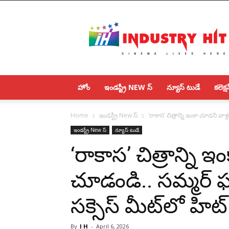
IndustryHit.Com
హోం
ఇండస్ట్రీ NEW స్
న్యూస్ టుడే
కలెక్షన
Home
ఇండస్ట్రీ New స్
‘రాకాస’ చిత్రాన్ని ఇంకా చూడని వాళ్లు
ఇండస్ట్రీ New స్
న్యూస్ టుడే
‘రాకాస’ చిత్రాన్ని 
చూడండి.. సమ్మర్ ఫన్‌ట
సక్సెస్ మీట్‌లో హిట
By
I H
-
April 6, 2026