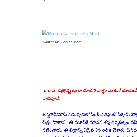
‘Raakaasa’ Success Meet
‘రాకాస’ చిత్రాన్ని ఇంకా చూడని వాళ్లు వెంటనే చూడండి.. స
రావిపూడి
జీ స్టూడియోస్ స‌మ‌ర్ప‌ణలో పింక్ ఎలిఫెంట్ పిక్చ‌ర్స్ బ్య
చిత్రం ‘రాకాస’. ఈ మూవీకి మానస శర్మ దర్శకత్వం వహ
నటించారు. ఈ చిత్రాన్ని ఏప్రిల్ 3న రిలీజ్ చేశారు. 