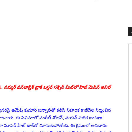
మ్మర్ ఫన్‌టాస్టిక్ బ్లాక్ బస్టర్ సక్సెస్ మీట్‌లో హిట్ మెషిన్ అనిల్
ాన‌ర్‌పై ఉమేష్ కుమార్ బ‌న్సాల్‌తో క‌లిసి నిహారిక కొణిదెల నిర్మించిన
ించారు. ఈ సినిమాలో సంగీత్ శోభ‌న్‌, న‌య‌న్ సారిక‌ జంటగా
సినిమా సూపర్ హిట్ టాక్‌తో దూసుకుపోతోంది. ఈ క్రమంలో ఆదివారం