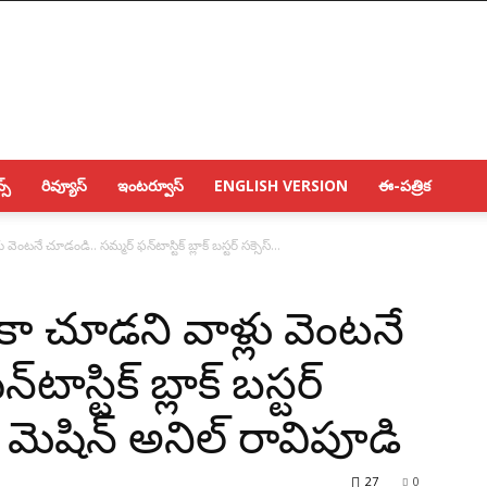
్స్
రివ్యూస్
ఇంటర్వూస్
ENGLISH VERSION
ఈ-పత్రిక
 వెంటనే చూడండి.. సమ్మర్ ఫన్‌టాస్టిక్ బ్లాక్ బస్టర్ సక్సెస్...
ఇంకా చూడని వాళ్లు వెంటనే
ాస్టిక్ బ్లాక్ బస్టర్
్ మెషిన్ అనిల్ రావిపూడి
27
0