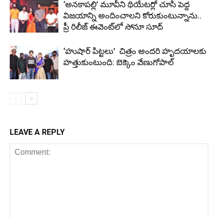
‘అనకాపల్లి’ మూవీని థియేటర్లో చూసి పెద్ద
విజయాన్ని అందించాలని కోరుకుంటున్నాను..
ప్రీ రిలీజ్ ఈవెంట్‌లో సోనూ సూద్
‘హుషార్‌ పిట్టలు’ చిత్రం అందరి హృదయాలకు
హత్తుకుంటుంది: బెక్కెం వేణుగోపాల్‌
LEAVE A REPLY