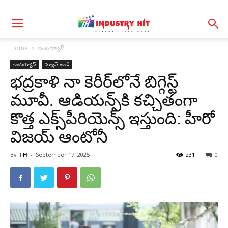
Home
ఇంటర్వూస్
ఇంటర్వూస్
న్యూస్ టుడే
భద్రకాళి నా కెరీర్‌లోనే బిగ్గెస్ట్
మూవీ. ఆడియన్స్‌కి కచ్చితంగా
కొత్త ఎక్స్‌పీరియెన్స్ ఇస్తుంది: హీరో
విజయ్ ఆంటోనీ
By
I H
-
September 17, 2025
231
0