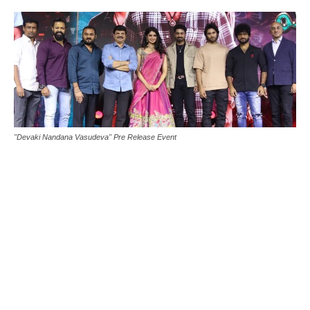
Home
ఇండస్ట్రీ New స్
ఇండస్ట్రీ New స్
న్యూస్ టుడే
ప్రెస్ నోట్స్
‘దేవకీ నందన వాసుదేవ’100%
మంచి సినిమా- బ్లాక్ బస్టర్ డైరెక్టర్
బోయపాటి శ్రీను
By
I H
-
November 20, 2024
484
0