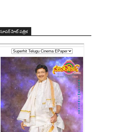
సూపర్ హిట్ పత్రిక