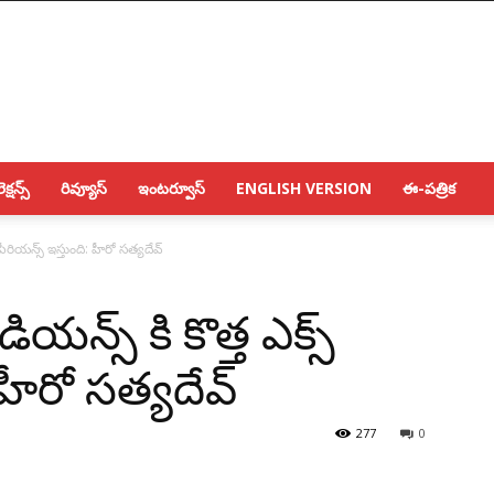
క్షన్స్
రివ్యూస్
ఇంటర్వూస్
ENGLISH VERSION
ఈ-పత్రిక
 పీరియన్స్ ఇస్తుంది: హీరో సత్యదేవ్
ియన్స్ కి కొత్త ఎక్స్
 హీరో సత్యదేవ్
277
0