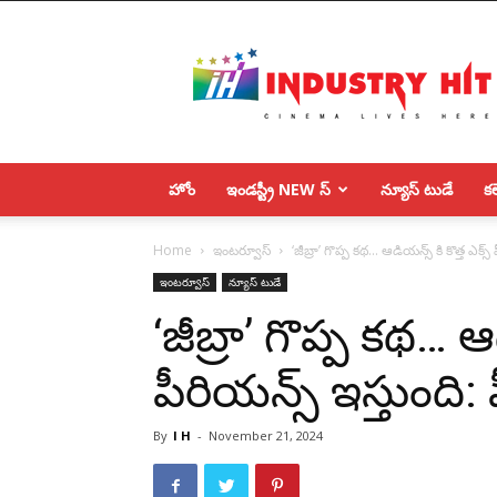
IndustryHit.Com
హోం
ఇండస్ట్రీ NEW స్
న్యూస్ టుడే
కలె
Home
ఇంటర్వూస్
‘జీబ్రా’ గొప్ప కథ… ఆడియన్స్ కి కొత్త ఎక్స్
ఇంటర్వూస్
న్యూస్ టుడే
‘జీబ్రా’ గొప్ప కథ… ఆడ
పీరియన్స్ ఇస్తుంది:
By
I H
-
November 21, 2024