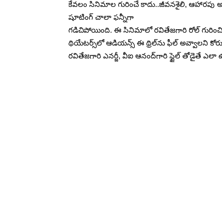
కేవలం సినిమాల గురించే కాదు..జీవనశైలి, ఆహారపు
షూటింగ్‌ చాలా ఫన్నీగా
గడిచిపోయింది. ఈ సినిమాలో రవితేజగారి రోల్ గురించి
థియేటర్స్‌లో ఆడియన్స్‌ ఈ థ్రిల్‌ను ఫీల్‌ అవ్వాలని కోరుకు
రవితేజగారి ఎనర్జీ, వీఐ ఆనంద్‌గారి స్టైల్‌ తోడైతే 
ఆడియన్స్‌కు తప్పక నచ్చుతుంది.
*
ఈ సినిమా కథ విన్నప్పుడు ఆశ్చర్యపోయాను. ఆనంద్‌గారి
ఉంటుంది. ఈ సినిమాలో ప్రేక్షకులు థ్రిల్‌ అయ్యే అ
నాకు కాంబినేషన్ సీన్స్‌ లేవు. మేజర్‌గా అన్నీ రవితేజ, 
NABHA NATES
INTE
*
కెరీర్‌ మొదట్లోనే నటనకు ఆస్కారం ఉండి, ఢిపరెంట