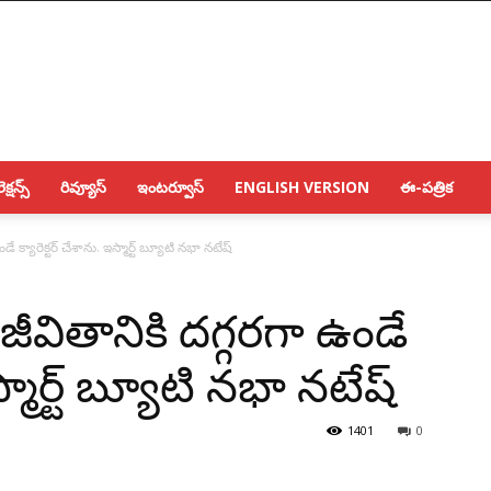
క్షన్స్
రివ్యూస్
ఇంటర్వూస్
ENGLISH VERSION
ఈ-పత్రిక
క్యారెక్ట‌ర్ చేశాను. ఇస్మార్ట్ బ్యూటి న‌భా న‌టేష్‌
జీవితానికి దగ్గరగా ఉండే
్మార్ట్ బ్యూటి న‌భా న‌టేష్‌
1401
0