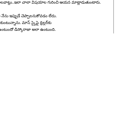
 అలవాట్లు..ఇలా చాలా విషయాల గురించి ఆయన మాట్లాడుతుంటారు.
 నేను ఇప్పుడే చెప్పాలనుకోవడం లేదు.
ంటున్నాను. మాస్‌ స్కైఫై థ్రిల్లర్‌కు
ఎలా ఉంటుందో డిస్కోరాజా అలా ఉంటుంది.
 సినిమాలంటే ప్రేక్షకుల్లో ఓ రకమైన ఆసక్తి
ంశాలు ఉన్నాయి. ఈ సినిమాలో పాయల్‌ రాజ్‌పుత్, తాన్యా హోప్‌లతో
‘సత్యం’ రాజేష్, నరేష్‌గారితోనే ఉన్నాయి.
H AT DISCO RAJA MEDIA
RACTION – PICS
్‌ పాత్రలు చేసే అవకాశాలు నాకు వస్తుండటం చాలా సంతోషంగా ఉంది.