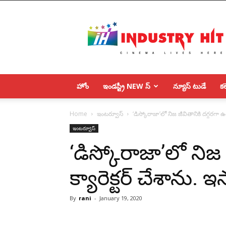
IndustryHit.Com
హోం
ఇండస్ట్రీ NEW స్
న్యూస్ టుడే
కలె
Home
ఇంటర్వూస్
‘డిస్కోరాజా’లో నిజ జీవితానికి దగ్గరగా ఉండే 
ఇంటర్వూస్
‘డిస్కోరాజా’లో నిజ 
క్యారెక్ట‌ర్ చేశాను. ఇస
By
rani
-
January 19, 2020