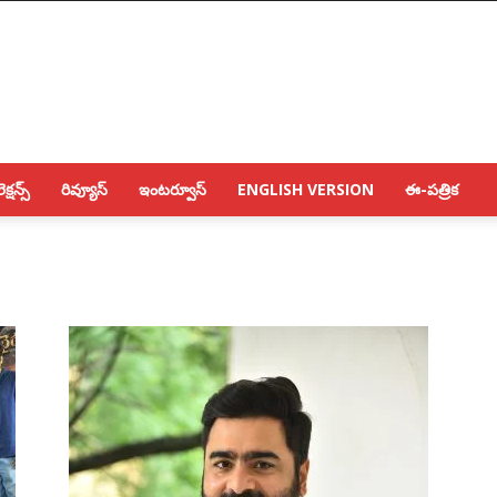
క్షన్స్
రివ్యూస్
ఇంటర్వూస్
ENGLISH VERSION
ఈ-పత్రిక