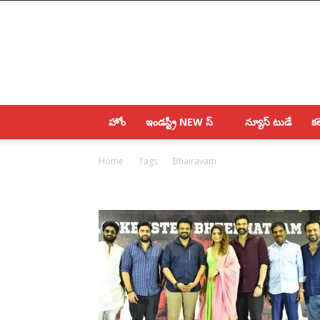
IndustryHit.Com
హోం
ఇండస్ట్రీ NEW స్
న్యూస్ టుడే
కలె
Home
Tags
Bhairavam
Tag: Bhairavam