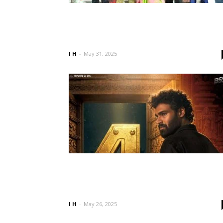
‘భైరవం’ నా కెరీర్ మోస్ట్ మెమరబుల్
మూవీ. సినిమా జనాల్లోకి వెళ్లిపోయింది.
– ‘భైరవం’...
I H
-
May 31, 2025
భైరవం చిత్రంతో బెల్లంకొండ రేంజ్‌
మారిపోతుందా? టాలీవుడ్‌ స్టార్‌
జాబితాలో చేరుతాడా?
I H
-
May 26, 2025