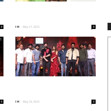
‘భైరవం’లాంటి మాస్ కమర్షియల్ సినిమా
నేను ఇప్పటివరకూ చేయలేదు. ఇది
యూనివర్సల్ సబ్జెక్ట్. ఖచ్చితంగా...
I H
-
May 27, 2025
0
0
భైరవం ఫైనల్ కట్ అదిరిపోయింది.
మామూలుగా ఉండదు. మే 30న
మనందరికీ పెద్ద పండగ...
I H
-
May 26, 2025
0
0