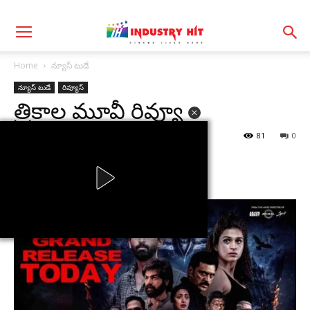
Home
న్యూస్ టుడే
న్యూస్ టుడే
రివ్యూస్
త్రికాల మూవీ రివ్యూ
By
I H
-
May 28, 2026
81
0