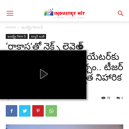
Home
ఇండస్ట్రీ New స్
ఇండస్ట్రీ New స్
న్యూస్ టుడే
‘రాకాస’తో నెక్ట్స్ లెవెల్
ఎంటర్టైన్మెంట్ ఇస్తాం.. థియేటర్‌కు
వచ్చిన వాళ్లని నిరాశపర్చం.. టీజర్
లాంచ్ ఈవెంట్‌లో నిర్మాత నిహారిక
కొణిదెల
By
I H
-
March 1, 2026
19
0