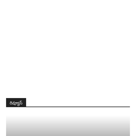
రివ్యూస్