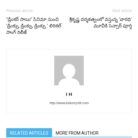
Previous article
Next article
“డ్రింకర్ సాయి” సినిమా నుంచి
శ్రీకృష్ణ దర్శకత్వంలో వస్తున్న ‘వారధి’
‘డ్రింక్సు, డ్రింక్సు, డ్రింక్సు..’ లిరికల్
మూవీకి సెన్సార్ పూర్తి
సాంగ్ రిలీజ్
I H
http://www.industryhit.com
RELATED ARTICLES
MORE FROM AUTHOR