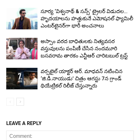
సూర్య ‘విశ్వనాథ్ & సన్స్’ ట్రైలర్ విడుదల…
హృదయాలను హత్తుకునే ఎమోషనల్ ఫ్యామిలీ
ఎంటర్‌టైనర్‌గా భారీ అంచనాలు
అస్సాం వరద బాధితులకు నిత్యవసర
వస్తువులను పంపిణీ చేసిన నందమూరి
బసవరామ తారకం ఎన్టీఆర్ చారిటబుల్ ట్రస్ట్
వర్సటైల్ యాక్టర్ ఆర్‌. మాధవన్‌ నటించిన
‘జి.డి.నాయుడు’ చిత్రం ఆగస్టు 7న గ్రాండ్
థియేట్రికల్ రిలీజ్ చేస్తున్నారు
LEAVE A REPLY