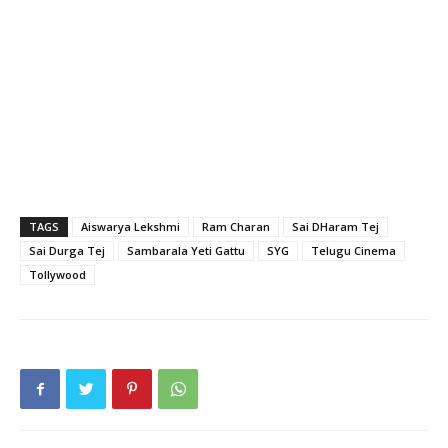
TAGS
Aiswarya Lekshmi
Ram Charan
Sai DHaram Tej
Sai Durga Tej
Sambarala Yeti Gattu
SYG
Telugu Cinema
Tollywood