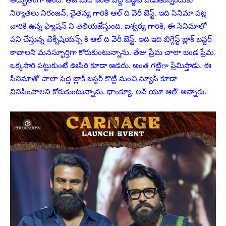
నిర్మాతలు నిరంజన్, చైతన్య గారికి ఆల్ ది వెరీ బెస్ట్. ఇది సినిమా పట్ల
వారికి ఉన్న ఫ్యాషన్ ని తెలియజేస్తుంది. ఐశ్వర్య గారికి, ఈ సినిమాలో
పని చేస్తున్న టెక్నీషియన్స్ కి ఆల్ ది వెరీ బెస్ట్. ఇది ఇది బిగ్గెస్ట్ బ్లాక్ బస్టర్
కావాలని మనస్ఫూర్తిగా కోరుకుంటున్నాను. తేజు ప్రేమ చాలా బండ ప్రేమ.
ఒక్కసారి పట్టుకుంటే ఊపిరి కూడా ఆడదు. అంత గట్టిగా ప్రేమిస్తాడు. ఈ
సినిమాతో చాలా పెద్ద బ్లాక్ బస్టర్ కొట్టి మంచి న్యూస్ కూడా
వినిపించాలని కోరుకుంటున్నాను. థాంక్యూ. లవ్ యూ ఆల్’ అన్నారు.