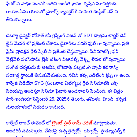
ఫిజిక్ ని సాధించడానికి అతని అంకితభావం, కృషిని సూచిస్తోంది.
రాయలసీమ యాసలో డైలాగ్స్ క్యారెక్టర్ కి మరింత కంప్లీట్ నెస్ ని
తీసుకొచ్చాయి.
డెబ్యూ డైరెక్టర్ రోహిత్ కెపి గ్రిప్పింగ్ విజన్‌ తో SDT పాత్రను లార్జర్ దెన్
లైఫ్ మేనర్ లో ప్రజెంట్ చేశారు. డైలాగ్‌లు పవర్ ఫుల్ గా వున్నాయి. ప్రతి
ఫ్రేమ్ ప్రొడక్షన్ గ్రేట్ స్కేల్ ని ప్రజెంట్ చేస్తున్నాయి. సినిమాటోగ్రాఫర్
వెట్రివేల్ పళనిసామి బ్రెత్ టేకింగ్ విజువల్స్ నెక్స్ట్ లెవల్ లో వున్నాయి.
సంగీత దర్శకుడు బి అజనీష్ లోక్‌నాథ్ పల్సటింగ్ స్కోర్ కథనాన్ని
సరికొత్త స్థాయికి తీసుకువెళుతుంది. నవీన్ కట్స్ ఎడిటింగ్ క్రిస్ప్ గా ఉంది.
కార్నేజ్ వీడియో SYG (సంబరాల ఏటిగట్టు) గ్రేట్ సినిమాటిక్ ఎక్స్
పీరియన్స్ అందిస్తూ సినిమా పైభారీ అంచనాలని పెంచింది. ఈ చిత్రం
పాన్-ఇండియా సెప్టెంబర్ 25, 2025న తెలుగు, తమిళం, హిందీ, కన్నడ,
మలయాళంలో విడుదల కానుంది.
కార్నేజ్‌ లాంచ్ ఈవెంట్ లో
గ్లోబల్ స్టార్ రామ్ చరణ్
మాట్లాడుతూ..
అందరికీ నమస్కారం. వేదికపై ఉన్న డైరెక్టర్స్, యాక్టర్స్, ప్రొడ్యూసర్స్ కి,