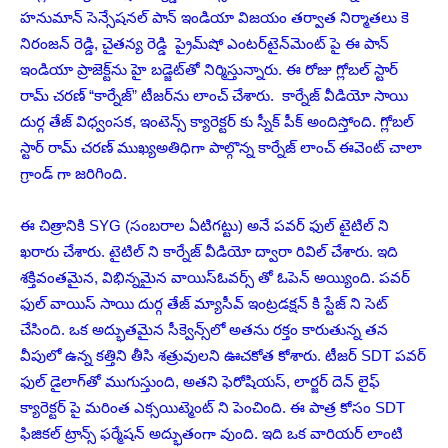
హనుమాన్ సెన్సేషనల్ పాన్ ఇండియా విజయం తర్వాత నిర్మాతలు కె
నిరంజన్ రెడ్డి, చైతన్య రెడ్డి ప్రైమ్‌షో ఎంటర్‌టైన్‌మెంట్ పై ఈ పాన్
ఇండియా ప్రాజెక్ట్‌ను హై బడ్జెట్‌తో నిర్మిస్తున్నారు. ఈ రోజు గ్లోబల్ స్టార్
రామ్ చరణ్ “కార్నేజ్” టీజర్‌ను లాంచ్ చేశారు. కార్నేజ్‌ వీడియో సాయి
దుర్గ తేజ్ విధ్వంసక, ఇంటెన్స్ క్యారెక్టర్ కు స్నీక్ పీక్ అందిస్తోంది. గ్లోబల్
స్టార్ రామ్ చరణ్ ముఖ్యఅతిధిగా పాల్గొన్న కార్నేజ్ లాంచ్ ఈవెంట్ చాలా
గ్రాండ్ గా జరిగింది.
ఈ చిత్రానికి SYG (సంబరాల ఏటిగట్టు) అనే పవర్ ఫుల్ టైటిల్ ని
ఖరారు చేశారు. టైటిల్ ని కార్నేజ్ వీడియో ద్వారా రివిల్ చేశారు. ఇది
శక్తివంతమైన, విభిన్నమైన వాయిస్‌ఓవర్స్ తో ఓపెన్ అయ్యింది. పవర్
ఫుల్ వాయిస్ సాయి దుర్గ తేజ్ మ్యాసీవ్ ఇంట్రడక్షన్ కి స్టేజ్ ని సెట్
చేసింది. ఒక అద్భుతమైన సీక్వెన్స్‌లో అతను రక్తం కారుతున్న తన
వీపులో ఉన్న కత్తిని తీసి శత్రువులని ఊచకోత కోశారు. టీజర్ SDT పవర్
ఫుల్ డైలాగ్‌తో ముగుస్తుంది, అతని ఫెరోషియస్, లార్జర్ దెన్ లైఫ్
క్యారెక్టర్ పై మరింత ఎక్సయిట్మెంట్ ని పెంచింది. ఈ పాత్ర కోసం SDT
ఫిజికల్ ట్రాన్స్ ఫర్మేషన్ అద్భుతంగా వుంది. ఇది ఒక వారియర్ లాంటి