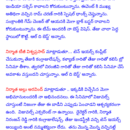
ఇండియా సక్సెస్ కావాలని కోరుకుంటున్నాను. ఈవెంట్ కి ముఖ్య
అతిథిగా వచ్చిన రామ్ చరణ్ గారికి స్పెషల్ థాంక్స్ చెప్తున్నాను.
సంక్రాంతికి గేమ్ చెంజర్ తో ఆయనకి మెగా బ్లాక్ బస్టర్ రావాలని
కోరుకుంటున్నాను. ఈ టీమ్ అందరికీ నా బెస్ట్ విషెస్. తేజు చాలా పెద్ద
స్థాయిలో కొట్టే. ఆల్ ది బెస్ట్’ అన్నారు.
నిర్మాత టీజీ విశ్వప్రసాద్
మాట్లాడుతూ… టెన్ ఇయర్స్ కంప్లీట్
చేసుకున్నా తేజుకి కంగ్రాజులేషన్స్. కళ్యాణ్ గారితో తేజు గారితో కలిసి బ్రో
సినిమా తీశాం. త్వరలో చిరంజీవి గారితో తేజు గారితో కలిసి సినిమా చేసే
అవకాశం వస్తుందని చూస్తున్నాం. ఆల్ ది బెస్ట్’ అన్నారు.
నిర్మాత అల్లు అరవింద్
మాట్లాడుతూ .. ఇక్కడికి విచ్చేసిన మెగా
అభిమానులందరికీ నా అభినందనలు. ఈ సినిమాలో విజువల్స్
చూస్తుంటే నిజంగా తేజు ఈ బాడీని ఎప్పుడు పెంచాడని ఆశ్చర్యకరంగా
ఉంది. విజువల్స్ ఎక్సలెంట్ గా ఉన్నాయి. డైరెక్టర్ గారికి, నిర్మాత
నిరంజన్ రెడ్డి గారికి కంగ్రాజులేషన్స్. తేజు ఇండస్ట్రీకి వచ్చి టెన్ ఇయర్స్
అయ్యింది అంటే నమ్మశక్యంగా లేదు. తను మొన్న మొన్న వచ్చినట్లే