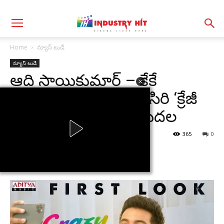
Home
న్యూస్ టుడే
న్యూస్ టుడే
ఆది సాయికుమార్ – కేకే
రాధమోహన్- ఫణికృష్ణ సిరి ‘క్రేజీ
ఫెలో’ క్రేజీ ఫస్ట్ లుక్ విడుదల
By
I H
-
May 19, 2022
365
0