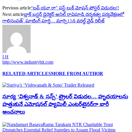
Previous article
“లవ్ యూ రా” ఫస్ట్ లుక్ మోషన్ పోస్టర్ విడుదల!!
Next article
బ్లాక్ బ‌స్ట‌ర్ డైరెక్ట‌ర్ అనిల్ రావిపూడి దర్శకత్వ పర్యవేక్షణలో
గాలిసంప‌త్` షూటింగ్ పూర్తి… మార్చి11న వరల్డ్ వైడ్ రిలీజ్
I H
http://www.industryhit.com
RELATED ARTICLES
MORE FROM AUTHOR
సూర్య ‘విశ్వనాథ్ & సన్స్’ ట్రైలర్ విడుదల… హృదయాలను
హత్తుకునే ఎమోషనల్ ఫ్యామిలీ ఎంటర్‌టైనర్‌గా భారీ
అంచనాలు