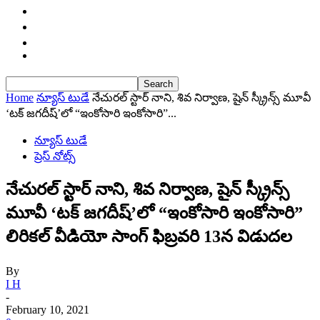
రివ్యూస్
ఇంటర్వూస్
English Version
ఈ-పత్రిక
Home
న్యూస్ టుడే
నేచుర‌ల్ స్టార్ నాని, శివ నిర్వాణ‌, షైన్ ‌స్క్రీన్స్ మూవీ
‘ట‌క్ జ‌గ‌దీష్‌’లో “ఇంకోసారి ఇంకోసారి”...
న్యూస్ టుడే
ప్రెస్ నోట్స్
నేచుర‌ల్ స్టార్ నాని, శివ నిర్వాణ‌, షైన్ ‌స్క్రీన్స్
మూవీ ‘ట‌క్ జ‌గ‌దీష్‌’లో “ఇంకోసారి ఇంకోసారి”
లిరిక‌ల్ వీడియో సాంగ్ ఫిబ్ర‌వ‌రి 13న విడుద‌ల‌
By
I H
-
February 10, 2021