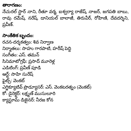
తారాగ‌ణం:
నేచుర‌ల్ స్టార్ నాని, రీతూ వ‌ర్మ‌, ఐశ్వ‌ర్యా రాజేష్‌, నాజ‌ర్, జ‌గ‌ప‌తి బాబు,
రావు ర‌మేష్‌, న‌రేష్‌, డానియ‌ల్ బాలాజీ, తిరువీర్, రోహిణి, దేవ‌ద‌ర్శిని,
ప్ర‌వీణ్.
సాంకేతిక బృందం:
ర‌చ‌న‌-ద‌ర్శ‌క‌త్వం: శివ నిర్వాణ‌
నిర్మాత‌లు: సాహు గార‌పాటి, హ‌రీష్ పెద్ది
సంగీతం: ఎస్‌. త‌మ‌న్‌
సినిమాటోగ్ర‌ఫీ: ప్ర‌సాద్ మూరెళ్ల‌
ఎడిటింగ్‌: ప్ర‌వీణ్ పూడి
ఆర్ట్‌: సాహి సురేష్‌
ఫైట్స్‌: వెంక‌ట్‌
ఎగ్జిక్యూటివ్ ప్రొడ్యూస‌ర్‌: ఎస్‌. వెంక‌ట‌ర‌త్నం (వెంక‌ట్‌)
కో- డైరెక్ట‌ర్‌: ల‌క్ష్మ‌ణ్‌ ముసులూరి
క్యాస్టూమ్ డిజైన‌ర్‌: నీర‌జ కోన‌