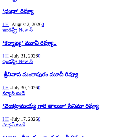
‘ధంధా’ రివ్యూ
I H
-
August 2, 2026
0
ఇండస్ట్రీ New స్
‘కర్మాఖ్య’ మూవీ రివ్యూ..
I H
-
July 31, 2026
0
ఇండస్ట్రీ New స్
శ్రీనివాస మంగాపురం మూవీ రివ్యూ
I H
-
July 30, 2026
0
న్యూస్ టుడే
‘వెంకట్రామయ్య గారి తాలుకా’ సినిమా రివ్యూ
I H
-
July 17, 2026
0
న్యూస్ టుడే