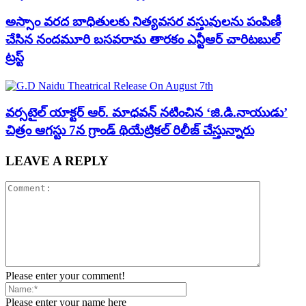
అస్సాం వరద బాధితులకు నిత్యవసర వస్తువులను పంపిణీ
చేసిన నందమూరి బసవరామ తారకం ఎన్టీఆర్ చారిటబుల్
ట్రస్ట్
వర్సటైల్ యాక్టర్ ఆర్‌. మాధవన్‌ నటించిన ‘జి.డి.నాయుడు’
చిత్రం ఆగస్టు 7న గ్రాండ్ థియేట్రికల్ రిలీజ్ చేస్తున్నారు
LEAVE A REPLY
Please enter your comment!
Please enter your name here