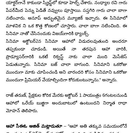
యాక్ట‌ర్‌గానే కాకుండా స్క్రిప్ట్‌లో కూడా హెల్ప్ చేశారు. నంధ్యాల ర‌వి గారు
పేప‌ర్‌మీద పెన్ను పెడితే న‌వ్వులు పూస్తాయి. స‌ప్త‌గిరి గారు చాలా బాగా
న‌టించారు. అనూప్ అద్భుత‌మైన మ్యూజిక్ ఇచ్చారు. ఈ సినిమాలో
మాళ‌విక ని ఒక కొత్త కోణంలో చూస్తారు. చాలా బాగా న‌టించింది. ఈ
సినిమా నాతో చేసినందుకు విజ‌య్‌గారికి థ్యాంక్స్‌.
సినిమా అక్టోబ‌ర్‌2న సినిమా ఆహాలో విడుద‌ల‌వుతుంది అంద‌రూ
త‌ప్ప‌కుండా చూడండి. అయితే నా త‌ర‌పున ఆహా వారికి,
ప్రొడ్యూస‌ర్‌గారికి ఒక‌టే రిక్వ‌స్ట్ నాకు చాలా మంది మెసేజెస్
పెడుతున్నారు. సినిమా బ‌జ్ చాలా బాగుంది. సినిమాని ఒక‌రోజు
ముందుగా మాకు చూపించండి అని వారంద‌రి కోసం సినిమాని ఒక‌రోజు
ముందుగా ప్రిమియ‌ర్ వేయాల్సిందిగా కోరుకుంటున్నాను.“ అన్నారు.
రాజ్ త‌రుణ్, ప్రేక్ష‌కుల కోరిక మేర‌కు అక్టోబ‌ర్ 1 సాయంత్రం 6గంట‌ల‌నుండి
ఆహాలో ఒరేయ్ బుజ్జిగా అందుబాటులో ఉంటుంద‌ని నిర్మాత రాధా
మోహ‌న్ తెలిపారు.
ఆహా సీఈఓ అజిత్ మ‌ట్లాడుతూ
– “ఆహా అతి త‌క్కువ స‌మ‌యంలోనే