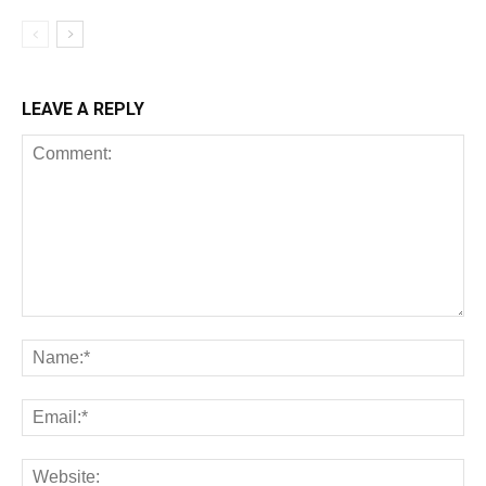
LEAVE A REPLY