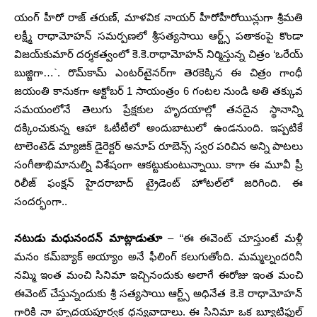
యంగ్‌ హీరో రాజ్‌ తరుణ్, మాళవిక నాయర్ హీరోహీరోయిన్లుగా శ్రీమతి
లక్ష్మీ రాధామోహన్‌ సమర్పణలో శ్రీసత్యసాయి ఆర్ట్స్‌ పతాకంపై కొండా
విజయ్‌కుమార్‌ దర్శకత్వంలో కె.కె.రాధామోహన్‌ నిర్మిస్తున్న చిత్రం ‘ఒరేయ్‌
బుజ్జిగా…`. రొమ్‌కామ్ ఎంట‌ర్‌టైన‌ర్‌గా తెర‌కెక్కిన ఈ చిత్రం గాంధీ
జ‌యంతి కానుక‌గా అక్టోబ‌ర్ 1 సాయంత్రం 6 గంట‌ల నుండి అతి తక్కువ
సమయంలోనే తెలుగు ప్రేక్షకుల హృదయాల్లో తనదైన స్థానాన్ని
దక్కించుకున్న ఆహా ఓటీటీలో అందుబాటులో ఉండనుంది. ఇప్ప‌టికే
టాలెంటెడ్ మ్యాజిక్ డైరెక్ట‌ర్‌ అనూప్ రూబెన్స్ స్వ‌ర ప‌రిచిన అన్ని పాట‌లు
సంగీతాభిమానుల్ని విశేషంగా ఆక‌ట్టుకుంటున్నాయి. కాగా ఈ మూవీ ప్రీ
రిలీజ్ ఫంక్ష‌న్ హైద‌రాబాద్ ట్రైడెంట్ హోట‌ల్‌లో జ‌రిగింది. ఈ
సంద‌ర్భంగా..
న‌టుడు మ‌ధునంద‌న్ మాట్లాడుతూ
– “ఈ ఈవెంట్ చూస్తుంటే మ‌ళ్లీ
మ‌నం క‌మ్‌బ్యాక్ అయ్యాం అనే ఫీలింగ్ క‌లుగుతోంది. మ‌మ్మ‌ల్నంద‌రినీ
న‌మ్మి ఇంత మంచి సినిమా ఇచ్చినందుకు అలాగే ఈరోజు ఇంత మంచి
ఈవెంట్ చేస్తున్నందుకు శ్రీ స‌త్య‌సాయి ఆర్ట్స్ అధినేత కె.కె రాధామోహ‌న్
గారికి నా హృద‌య‌పూర్వ‌క ధ‌న్య‌వాదాలు. ఈ సినిమా ఒక బ్యూటిఫుల్