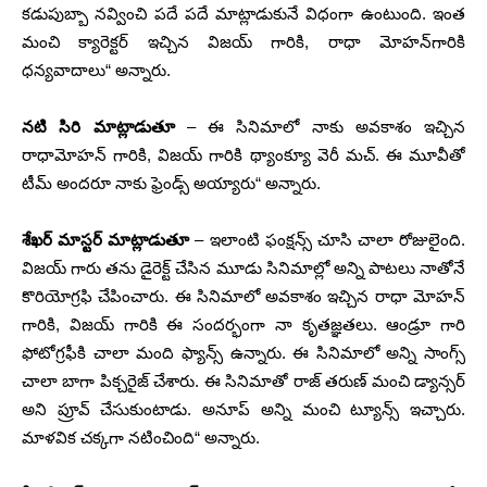
క‌డుపుబ్బా న‌వ్వించి ప‌దే ప‌దే మాట్లాడుకునే విధంగా ఉంటుంది. ఇంత
మంచి క్యారెక్ట‌ర్ ఇచ్చిన విజ‌య్ గారికి, రాధా మోహ‌న్‌గారికి
ధ‌న్య‌వాదాలు“ అన్నారు.
న‌టి సిరి మాట్లాడుతూ
– ఈ సినిమాలో నాకు అవ‌కాశం ఇచ్చిన
రాధామోహ‌న్ గారికి, విజ‌య్ గారికి థ్యాంక్యూ వెరీ మ‌చ్‌. ఈ మూవీతో
టీమ్ అంద‌రూ నాకు ఫ్రెండ్స్ అయ్యారు“ అన్నారు.
శేఖ‌ర్ మాస్ట‌ర్ మాట్లాడుతూ
– ఇలాంటి ఫంక్ష‌న్స్ చూసి చాలా రోజులైంది.
విజ‌య్ గారు త‌ను డైరెక్ట్ చేసిన మూడు సినిమాల్లో అన్ని పాట‌లు నాతోనే
కొరియోగ్ర‌ఫి చేపించారు. ఈ సినిమాలో అవ‌కాశం ఇచ్చిన రాధా మోహ‌న్
గారికి, విజ‌య్ గారికి ఈ సంద‌ర్భంగా నా కృత‌జ్ఞ‌త‌లు. ఆండ్రూ గారి
ఫోటోగ్ర‌ఫీకి చాలా మంది ఫ్యాన్స్ ఉన్నారు. ఈ సినిమాలో అన్ని సాంగ్స్
చాలా బాగా పిక్చ‌రైజ్ చేశారు. ఈ సినిమాతో రాజ్ త‌రుణ్ మంచి డ్యాన్స‌ర్
అని ప్రూవ్ చేసుకుంటాడు. అనూప్ అన్ని మంచి ట్యూన్స్ ఇచ్చారు.
మాళ‌విక చ‌క్క‌గా న‌టించింది“ అన్నారు.