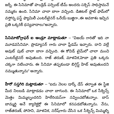
జ‌ర్నీ. ఈ సినిమాతో హండ్రెడ్ ప‌ర్సెంట్ టీమ్ అంద‌రు స‌క్సెస్ సాధిస్తామ‌నే
న‌మ్మ‌కం ఉంది. సినిమా చాలా బాగా వ‌చ్చింది. డిజిట‌ల్ ఫ్లాట్ ఫామ్‌లో
వ‌స్తోన్న ఫ‌స్ట్ ఫ్యామిలీ ఎంట‌ర్‌టైన‌ర్ ఒరేయ్ బుజ్జిగా..ఈ అవ‌కాశం ఇచ్చిన
ప్ర‌తి ఒక్క‌రికీ ధ‌న్య‌వాదాలు“అన్నారు.
సినిమాటోగ్రాఫ‌ర్ ఐ ఆండ్రూ మాట్లాడుతూ
– “విజ‌య్ గారితో ఇది నా
మూడ‌వ‌సినిమా. ప్రొడ్యూస‌ర్ గారు చాలా ఫ్రీడ‌మ్ ఇచ్చారు. దాని వ‌ల్లే
అవుట్ పుట్ చాలా బాగా వ‌చ్చింది. ఈ కోవిడ్ టైమ్‌లో చాలా మంచి
ఎంట‌ర్‌టైన‌ర్ అవుతుంది. రాజ్ త‌రుణ్‌, మాళ‌విక‌,హెబా ప్ర‌తి ఒక్క‌రు
చ‌క్క‌గా న‌టించారు. ఈ సినిమా త‌ప్ప‌కుండా బిగ్గెస్ట్ హిట్ అవుతుంద‌ని
న‌మ్ముతున్నాను“ అన్నారు.
హీరో స‌ప్త‌గిరి మ‌ట్లాడుతూ
– “ఐదు నెలల డార్క్ డేస్‌ త‌ర్వాత ఈ స్టేజి
మీద నిల‌బ‌డి మాట్లాడ‌డం చాలా బాగుంది. ఈ సినిమాలో ఒక సీక్వెన్స్
మెత్తం మిమ్మ‌ల్నంద‌రిని హిలేరియ‌స్‌గా న‌వ్వించ‌బోతున్నాం. బాస్
బామ్మ‌ర్ది అనే క్యారెక్ట‌ర్లో ఈ సినిమాలో క‌న‌ప‌డ‌బోతున్నాను. నేను,
రాజ్‌త‌రుణ్‌, పోసాని, మాళ‌విక‌, న‌రేష్‌గారు చేసిన ఒక సీక్వెన్స్ మిమ్మ‌ల్ని