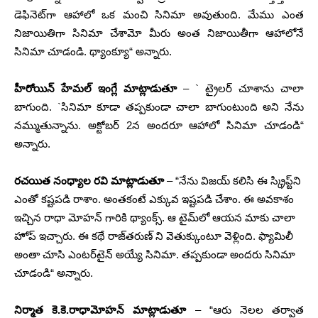
డెఫినెట్‌గా ఆహాలో ఒక మంచి సినిమా అవుతుంది. మేము ఎంత
నిజాయితిగా సినిమా చేశామో మీరు అంత నిజాయితీగా ఆహాలోనే
సినిమా చూడండి. థ్యాంక్యూ“ అన్నారు.
హీరోయిన్ హేమ‌ల్ ఇంగ్లే మాట్లాడుతూ
– ` ట్రైల‌ర్ చూశాను చాలా
బాగుంది. `సినిమా కూడా త‌ప్ప‌కుండా చాలా బాగుంటుంది అని నేను
న‌మ్ముతున్నాను. అక్టోబ‌ర్ 2న అంద‌రూ ఆహాలో సినిమా చూడండి“
అన్నారు.
ర‌చ‌యిత నంధ్యాల ర‌వి మాట్లాడుతూ
– “నేను విజ‌య్ క‌లిసి ఈ స్క్రిప్ట్‌ని
ఎంతో క‌ష్ట‌ప‌డి రాశాం. అంత‌కంటే ఎక్కువ ఇష్ట‌ప‌డి చేశాం. ఈ అవ‌కాశం
ఇచ్చిన రాధా మోహ‌న్ గారికి థ్యాంక్స్‌. ఆ టైమ్‌లో ఆయ‌న మాకు చాలా
హోప్ ఇచ్చారు. ఈ క‌థే రాజ్‌త‌రుణ్ ని వెతుక్కుంటూ వెళ్లింది. ఫ్యామిలీ
అంతా చూసి ఎంట‌ర్‌టైన్ అయ్యే సినిమా. త‌ప్ప‌కుండా అంద‌రు సినిమా
చూడండి“ అన్నారు.
నిర్మాత కె.కె.రాధామోహ‌న్ మాట్లాడుతూ
– “ఆరు నెలల త‌ర్వాత