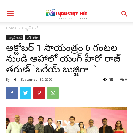
Home
న్యూస్ టుడే
న్యూస్ టుడే
ప్రెస్ నోట్స్
అక్టోబ‌ర్ 1 సాయంత్రం 6 గంట‌ల
నుండి ఆహాలో యంగ్ హీరో రాజ్
త‌రుణ్ `ఒరేయ్‌ బుజ్జిగా..`
By
I H
-
September 30, 2020
453
0