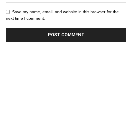
Save my name, email, and website in this browser for the
next time I comment.