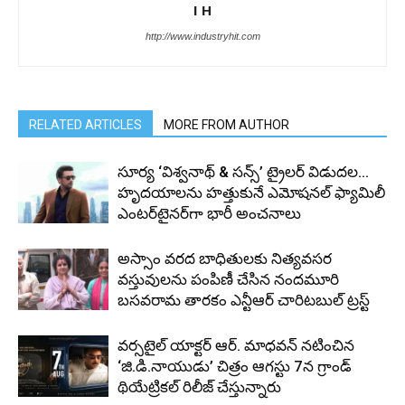
I H
http://www.industryhit.com
RELATED ARTICLES
MORE FROM AUTHOR
సూర్య ‘విశ్వనాథ్ & సన్స్’ ట్రైలర్ విడుదల…
హృదయాలను హత్తుకునే ఎమోషనల్ ఫ్యామిలీ
ఎంటర్‌టైనర్‌గా భారీ అంచనాలు
అస్సాం వరద బాధితులకు నిత్యవసర
వస్తువులను పంపిణీ చేసిన నందమూరి
బసవరామ తారకం ఎన్టీఆర్ చారిటబుల్ ట్రస్ట్
వర్సటైల్ యాక్టర్ ఆర్‌. మాధవన్‌ నటించిన
‘జి.డి.నాయుడు’ చిత్రం ఆగస్టు 7న గ్రాండ్
థియేట్రికల్ రిలీజ్ చేస్తున్నారు