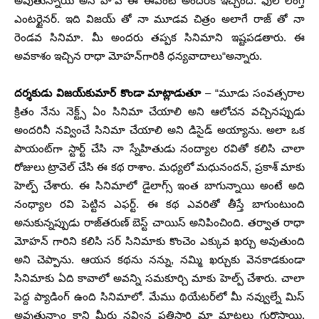
అవుతున్నాయి అనే హోప్ ఈ ఈవెంట్ అంద‌రికీ ఇచ్చింది. ఫుల్ లెంగ్త్
ఎంట‌ర్టైన‌ర్‌. ఇది విజ‌య్ తో నా మూడ‌వ చిత్రం అలాగే రాజ్ తో నా
రెండ‌వ సినిమా. మీ అంద‌రు త‌ప్ప‌క సినిమాని ఇష్ట‌ప‌డ‌తారు. ఈ
అవ‌కాశం ఇచ్చిన రాధా మోహ‌న్‌గారికి ధ‌న్య‌వాదాలు“అన్నారు.
ద‌ర్శ‌కుడు విజ‌య్‌కుమార్ కొండా మాట్లాడుతూ
– “మూడు సంవ‌త్స‌రాల
క్రితం నేను నెక్ట్స్ ఏం సినిమా చేయాలి అని ఆలోచ‌న వ‌చ్చిన‌ప్పుడు
అంద‌రినీ న‌వ్వించే సినిమా చేయాలి అని డిసైడ్ అయ్యాను. అలా ఒక
పాయంట్‌గా స్టార్ట్ చేసి నా స్నేహితుడు నంద్యాల ర‌వితో క‌లిసి చాలా
రోజులు ట్రావెల్ చేసి ఈ క‌థ రాశాం. మధ్య‌లో మ‌ధునంద‌న్, ప్ర‌కాశ్ మాకు
హెల్ప్ చేశారు. ఈ సినిమాలో డైలాగ్స్ ఇంత బాగున్నాయి అంటే అది
నంధ్యాల ర‌వి పెట్టిన ఎఫ‌ర్ట్‌. ఈ క‌థ ఎవ‌రితో తీస్తే బాగుంటుంది
అనుకున్న‌ప్పుడు రాజ్‌త‌రుణ్ బెస్ట్ చాయిస్ అనిపించింది. త‌ర్వాత రాధా
మోహ‌న్ గారిని క‌లిసి స‌ర్ సినిమాకు కొంచెం ఎక్కువ ఖ‌ర్చు అవుతుంది
అని చెప్పాను. ఆయ‌న క‌థ‌ను నన్ను, న‌మ్మి ఖ‌ర్చుకు వెన‌కాడ‌కుండా
సినిమాకు ఏది కావాలో అవ‌న్ని స‌మ‌కూర్చి మాకు హెల్ప్ చేశారు. చాలా
పెద్ద ప్యాడింగ్ ఉంది సినిమాలో. మేము థియేట‌ర్‌లో మీ న‌వ్వుల్నే మిస్
అవుతున్నాం కాని మీరు న‌వ్విన ప్ర‌తిసారి మా మాట‌లు గుర్తొస్తాయి.