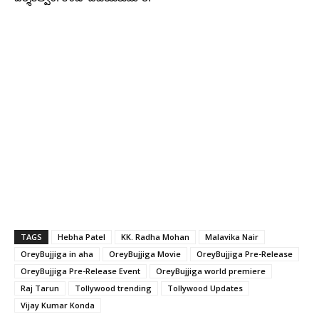
TAGS
Hebha Patel
KK. Radha Mohan
Malavika Nair
OreyBujjiga in aha
OreyBujjiga Movie
OreyBujjiga Pre-Release
OreyBujjiga Pre-Release Event
OreyBujjiga world premiere
Raj Tarun
Tollywood trending
Tollywood Updates
Vijay Kumar Konda