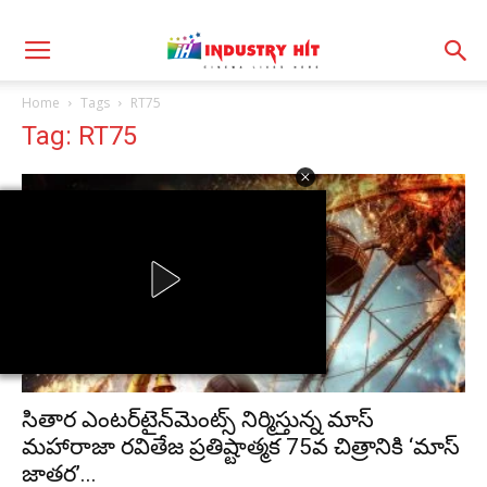
Home
Tags
RT75
Tag: RT75
సితార ఎంటర్‌టైన్‌మెంట్స్ నిర్మిస్తున్న మాస్
మహారాజా రవితేజ ప్రతిష్టాత్మక 75వ చిత్రానికి ‘మాస్
జాతర’...