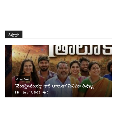
రివ్యూస్
న్యూస్ టుడే
‘వెంకట్రామయ్య గారి తాలుకా’ సినిమా రివ్యూ
I H
-
July 17, 2026
0
I