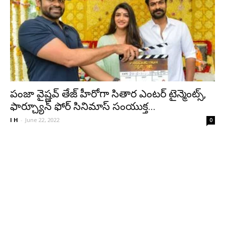
పంజా వైష్ణవ్ తేజ్ హీరోగా సితార ఎంటర్ టైన్మెంట్స్,
ఫార్చ్యూన్ ఫోర్ సినిమాస్ సంయుక్త...
I H
-
June 22, 2022
0