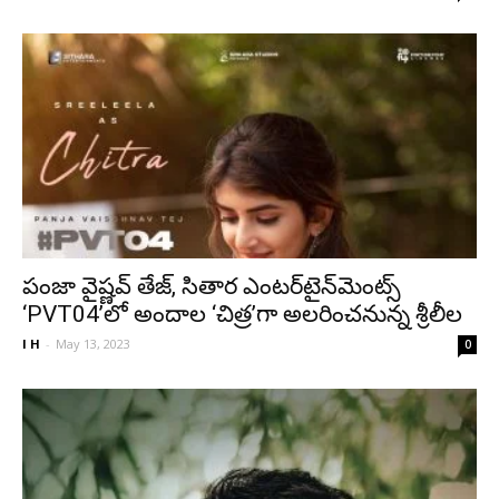
పంజా వైష్ణవ్ తేజ్, సితార ఎంటర్‌టైన్‌మెంట్స్
‘PVT04’లో అందాల ‘చిత్ర’గా అలరించనున్న శ్రీలీల
I H
-
May 13, 2023
0