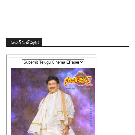
సూపర్ హిట్ పత్రిక