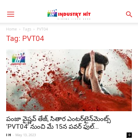
Home
Tags
PVT04
Tag: PVT04
పంజా వైష్ణవ్ తేజ్, సితార ఎంటర్‌టైన్‌మెంట్స్
‘PVT04’ నుంచి మే 15న పవర్ ఫుల్...
I H
-
May 13, 2023
0