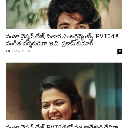
పంజా వైష్ణవ్ తేజ్, సితార ఎంటర్టైన్మెంట్స్ ‘PVT04’కి
సంగీత దర్శకుడిగా జి.వి. ప్రకాష్ కుమార్
I H
-
May 11, 2023
0
పంజా వైష్ణవ్ తేజ్ ‘PVT04’లో వజ్ర కాళేశ్వరి దేవిగా