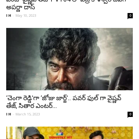
అపర్ణా దాస్
I H
-
May 10, 2023
0
‘చెంగా రెడ్డి’గా ‘జోజు జార్జ్’.. పవర్ ఫుల్ గా వైష్ణవ్
తేజ్, సితార ఎంటర్...
I H
-
March 15, 2023
0