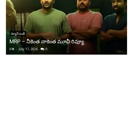
ఇండస్ట్రీ NEW స్
్యూ
‘ధంధా’ రివ్యూ
I H
-
August 2, 2026
0