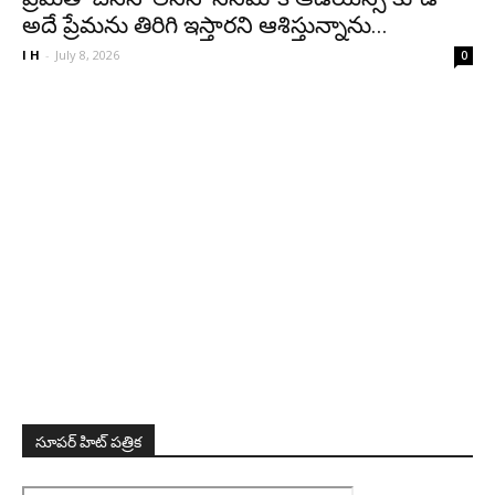
అదే ప్రేమను తిరిగి ఇస్తారని ఆశిస్తున్నాను...
I H
-
July 8, 2026
0
సూపర్ హిట్ పత్రిక