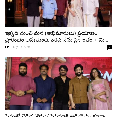
ఇక్కడి నుంచి మన (అభిమానులు) ప్రయాణం
ప్రారంభం అవుతుంది. ఇకపై నేను ప్రశాంతంగా మీ...
I H
-
July 16, 2026
0
ప్రేమతో చేసిన ‘లెనిన్’ సినిమాకి ఆడియెన్స్ కూడా