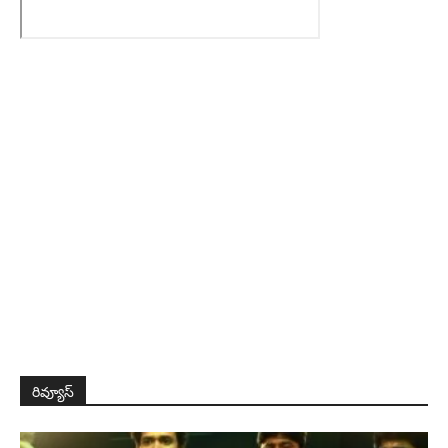
రివ్యూస్