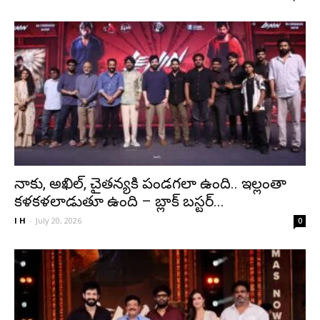
నాకు, అఖిల్, చైతన్యకి పండగలా ఉంది.. ఇల్లంతా
కళకళలాడుతూ ఉంది – బ్లాక్ బస్టర్...
I H
-
July 20, 2026
0