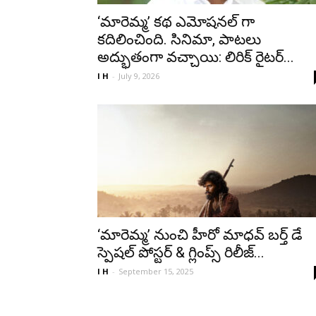
‘మారెమ్మ’ కథ ఎమోషనల్ గా
కదిలించింది. సినిమా, పాటలు
అద్భుతంగా వచ్చాయి: లిరిక్ రైటర్...
I H
-
July 9, 2026
‘మారెమ్మ’ నుంచి హీరో మాధవ్ బర్త్ డే
స్పెషల్ పోస్టర్ & గ్లింప్స్ రిలీజ్...
I H
-
September 15, 2025