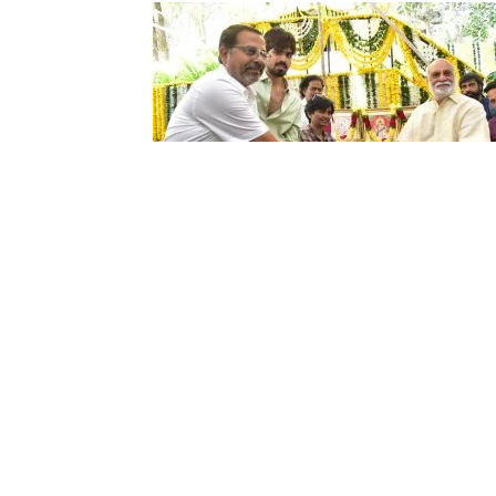
రవితేజ తమ్ముడు కొడుకు మాధవ్ హీరో
కొత్త సినిమా ప్రారంభం ..
I H
-
March 23, 2023