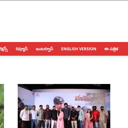
క్షన్స్
రివ్యూస్
ఇంటర్వూస్
ENGLISH VERSION
ఈ-పత్రిక