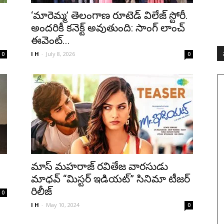
‘మారెమ్మ’ తెలంగాణ రూటెడ్ విలేజ్ స్టోరీ.
అందరికీ కనెక్ట్ అవుతుంది: సాంగ్ లాంచ్
ఈవెంట్...
I H
-
July 8, 2026
0
0
మాస్ మహరాజ్ రవితేజ వారసుడు
మాధవ్ “మిస్టర్ ఇడియ‌ట్‌” సినిమా టీజర్
రిలీజ్
0
I H
-
May 10, 2024
0