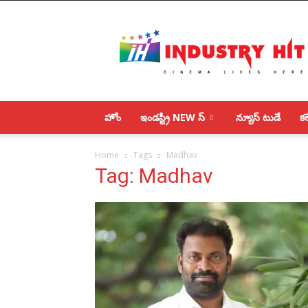
IndustryHit.Com
హోం
ఇండస్ట్రీ NEW స్
న్యూస్ టుడే
కలె
Home
Tags
Madhav
Tag: Madhav