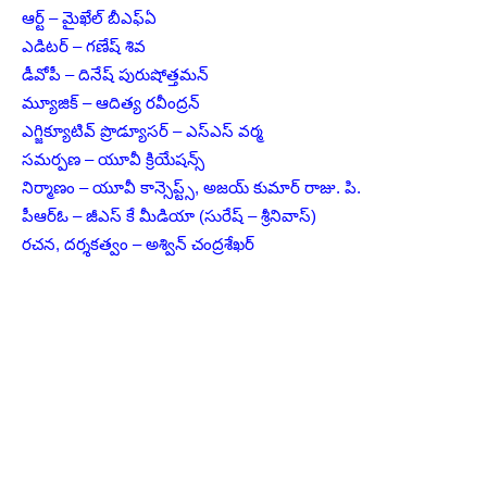
ఆర్ట్ – మైఖేల్ బీఎఫ్ఏ
ఎడిటర్ – గణేష్ శివ
డీవోపీ – దినేష్ పురుషోత్తమన్
మ్యూజిక్ – ఆదిత్య రవీంద్రన్
ఎగ్జిక్యూటివ్ ప్రొడ్యూసర్ – ఎస్ఎస్ వర్మ
సమర్పణ – యూవీ క్రియేషన్స్
నిర్మాణం – యూవీ కాన్సెప్ట్స్, అజయ్ కుమార్ రాజు. పి.
పీఆర్ఓ – జీఎస్ కే మీడియా (సురేష్ – శ్రీనివాస్)
రచన, దర్శకత్వం – అశ్విన్ చంద్రశేఖర్