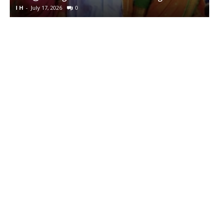
I H
-
July 17, 2026
0