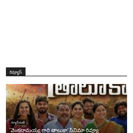
రివ్యూస్
న్యూస్ టుడే
MRP – నీకెంత నాకెంత మూవీ రివ్యూ